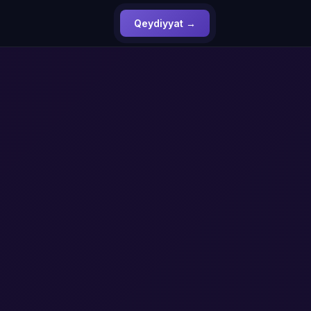
Qeydiyyat →