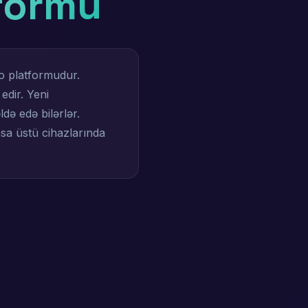
tformu
o platformudur.
edir. Yeni
də edə bilərlər.
sa üstü cihazlarında