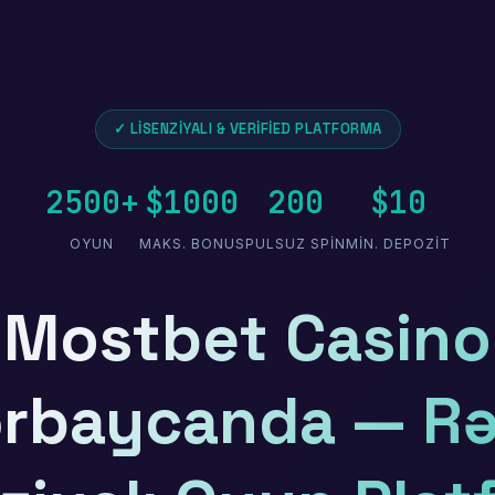
✓ LİSENZİYALI & VERİFİED PLATFORMA
2500+
$1000
200
$10
OYUN
MAKS. BONUS
PULSUZ SPIN
MIN. DEPOZIT
Mostbet Casino
rbaycanda — R