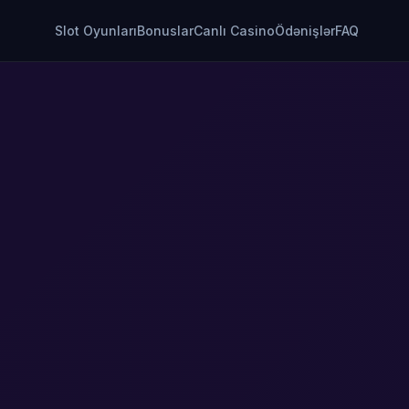
Slot Oyunları
Bonuslar
Canlı Casino
Ödənişlər
FAQ